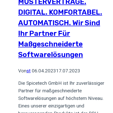
MUSTERVERTRÄGE.
Lebensmittel
DIGITAL. KOMFORTABEL.
zu
retten.
AUTOMATISCH. Wir Sind
Ihr Partner Für
Maßgeschneiderte
Softwarelösungen
Von
st
06.04.2023
17.07.2023
Die Spicetech GmbH ist Ihr zuverlässiger
Partner für maßgeschneiderte
Softwarelösungen auf höchstem Niveau.
Eines unserer einzigartigen und