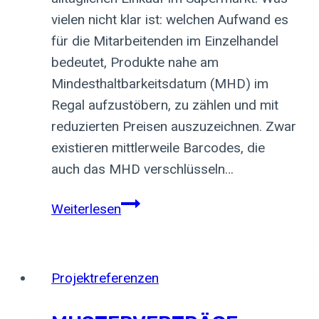
vielen nicht klar ist: welchen Aufwand es
für die Mitarbeitenden im Einzelhandel
bedeutet, Produkte nahe am
Mindesthaltbarkeitsdatum (MHD) im
Regal aufzustöbern, zu zählen und mit
reduzierten Preisen auszuzeichnen. Zwar
existieren mittlerweile Barcodes, die
auch das MHD verschlüsseln…
Alles
Weiterlesen
frisch?
Wie
der
Projektreferenzen
Bestandsschätzer
hilft,