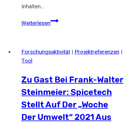
Inhalten…
Ausgezeichnet
Weiterlesen
als
„Leuchtturm
des
Forschungsaktivität
|
Projektreferenzen
|
digitalen
Tool
Wandels“
Zu Gast Bei Frank-Walter
Steinmeier: Spicetech
Stellt Auf Der „Woche
Der Umwelt“ 2021 Aus