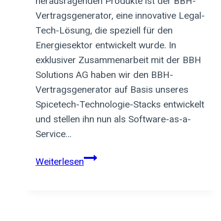
herausragenden Produkte ist der BBH-
Vertragsgenerator, eine innovative Legal-
Tech-Lösung, die speziell für den
Energiesektor entwickelt wurde. In
exklusiver Zusammenarbeit mit der BBH
Solutions AG haben wir den BBH-
Vertragsgenerator auf Basis unseres
Spicetech-Technologie-Stacks entwickelt
und stellen ihn nun als Software-as-a-
Service…
MUSTERVERTRÄGE.
Weiterlesen
DIGITAL.
KOMFORTABEL.
AUTOMATISCH.
Wir