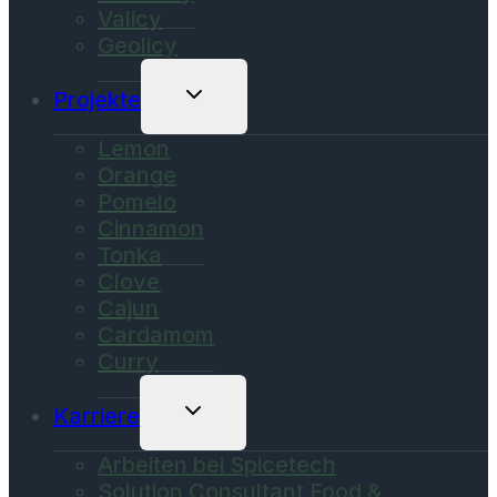
Valicy
Geolicy
Untermenü
Projekte
Umschalten
Lemon
Orange
Pomelo
Cinnamon
Tonka
Clove
Cajun
Cardamom
Curry
Untermenü
Karriere
Umschalten
Arbeiten bei Spicetech
Solution Consultant Food &