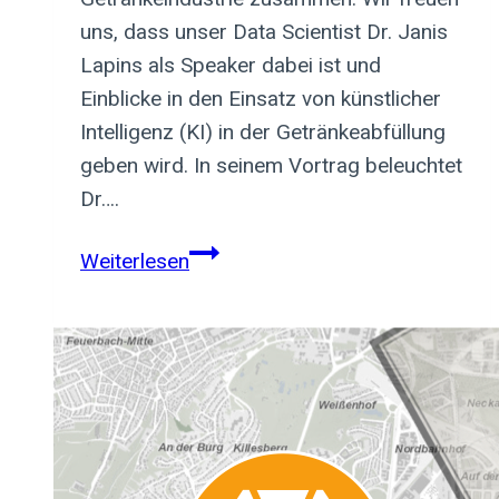
uns, dass unser Data Scientist Dr. Janis
Lapins als Speaker dabei ist und
Einblicke in den Einsatz von künstlicher
Intelligenz (KI) in der Getränkeabfüllung
geben wird. In seinem Vortrag beleuchtet
Dr….
Dr.
Weiterlesen
Janis
Lapins
spricht
auf
dem
10.
miho