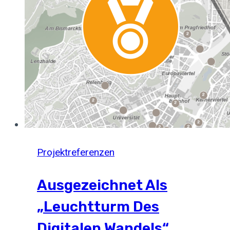
Symposium
Projektreferenzen
Ausgezeichnet Als
„Leuchtturm Des
Digitalen Wandels“