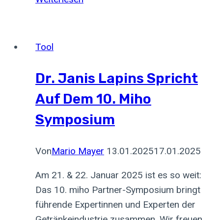
liegen
die
Grenzen
Tool
Ihrer
KI-
Dr. Janis Lapins Spricht
Anwendung?
Auf Dem 10. Miho
Symposium
Von
Mario Mayer
13.01.2025
17.01.2025
Am 21. & 22. Januar 2025 ist es so weit:
Das 10. miho Partner-Symposium bringt
führende Expertinnen und Experten der
Getränkeindustrie zusammen. Wir freuen