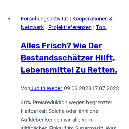
bei
Frank-
Forschungsaktivität
|
Kooperationen &
Walter
Netzwerk
|
Projektreferenzen
|
Tool
Steinmeier:
Spicetech
Alles Frisch? Wie Der
stellt
Bestandsschätzer Hilft,
auf
der
Lebensmittel Zu Retten.
„Woche
der
Von
Judith Weber
09.03.2023
17.07.2023
Umwelt“
2021
30% Preisreduktion wegen begrenzter
aus
Haltbarkeit Solche oder ähnliche
Aufkleber kennen wir alle vom
alltäglichen Einkauf im Supermarkt. Was