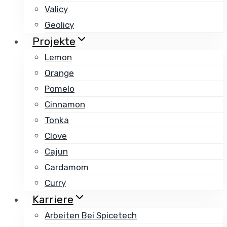
Valicy
Geolicy
Projekte
Lemon
Orange
Pomelo
Cinnamon
Tonka
Clove
Cajun
Cardamom
Curry
Karriere
Arbeiten Bei Spicetech