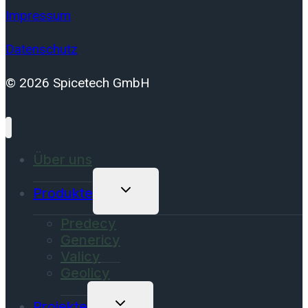
Impressum
Datenschutz
© 2026 Spicetech GmbH
Über uns
Untermenü
Produkte
Umschalten
Predecy
Genericy
Valicy
Geolicy
Untermenü
Projekte