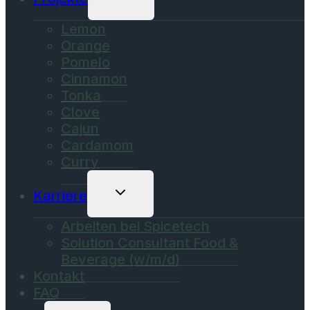
Umschalten
Lemon
Orange
Pomelo
Cinnamon
Tonka
Clove
Cajun
Cardamom
Curry
Untermenü
Karriere
Umschalten
Arbeiten bei Spicetech
Solution Consultant Food &
Beverage (w/m/d)
Kontakt
FAQ